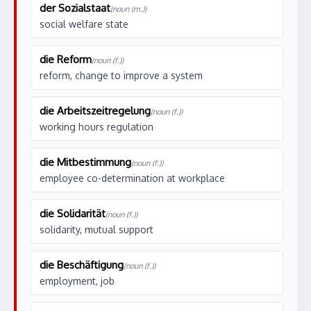
der Sozialstaat
(noun (m.))
social welfare state
die Reform
(noun (f.))
reform, change to improve a system
die Arbeitszeitregelung
(noun (f.))
working hours regulation
die Mitbestimmung
(noun (f.))
employee co-determination at workplace
die Solidarität
(noun (f.))
solidarity, mutual support
die Beschäftigung
(noun (f.))
employment, job