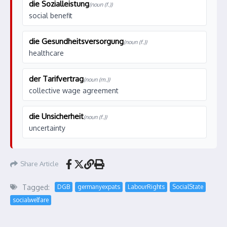
die Sozialleistung
(noun (f.))
social benefit
die Gesundheitsversorgung
(noun (f.))
healthcare
der Tarifvertrag
(noun (m.))
collective wage agreement
die Unsicherheit
(noun (f.))
uncertainty
Share Article
Tagged:
DGB
germanyexpats
LabourRights
SocialState
socialwelfare