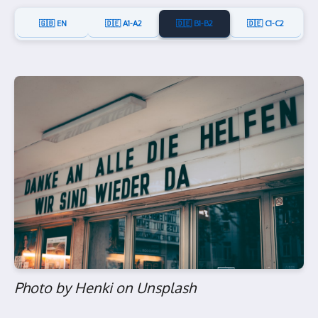
🇬🇧 EN
🇩🇪 A1-A2
🇩🇪 B1-B2
🇩🇪 C1-C2
Photo by Henki on Unsplash