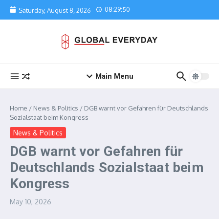
Skip to content
08:29:50
Saturday, August 8, 2026
Main Menu
Home
/
News & Politics
/
DGB warnt vor Gefahren für Deutschlands
Sozialstaat beim Kongress
News & Politics
DGB warnt vor Gefahren für
Deutschlands Sozialstaat beim
Kongress
May 10, 2026